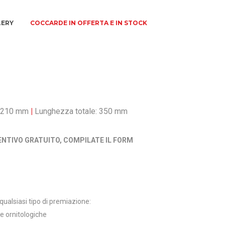
LERY
COCCARDE IN OFFERTA E IN STOCK
: 210 mm
|
Lunghezza totale: 350 mm
ENTIVO GRATUITO, COMPILATE IL FORM
ualsiasi tipo di premiazione:
tre ornitologiche