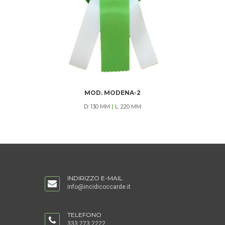
MOD. MODENA-2
D: 130 MM
|
L: 220 MM
INDIRIZZO E-MAIL
info@incidicoccarde.it
TELEFONO
333 273 2222