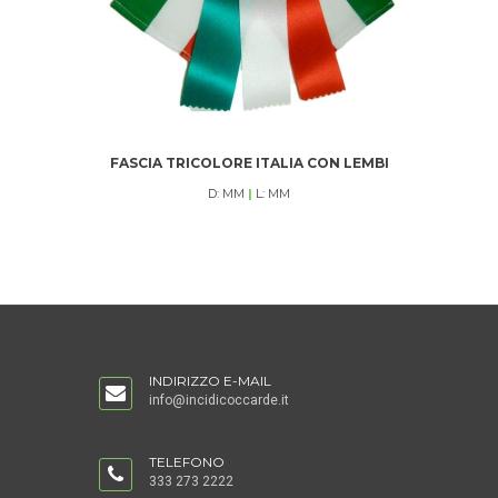
FASCIA TRICOLORE ITALIA CON LEMBI
FASC
D: MM
|
L: MM
INDIRIZZO E-MAIL
info@incidicoccarde.it
TELEFONO
333 273 2222