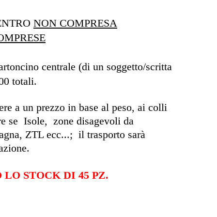
CENTRO
NON COMPRESA
OMPRESE
rtoncino centrale (di un soggetto/scritta
0 totali.
re a un prezzo in base al peso, ai colli
re se Isole, zone disagevoli da
gna, ZTL ecc...; il trasporto sarà
azione.
LO STOCK DI 45 PZ.