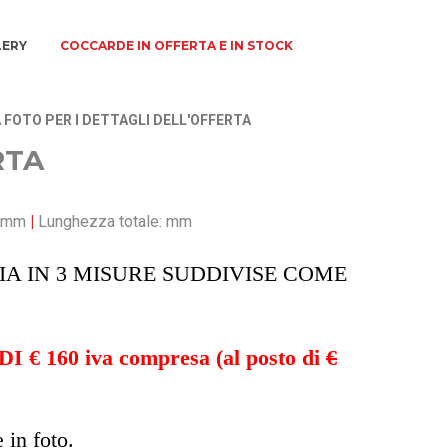
LERY
COCCARDE IN OFFERTA E IN STOCK
 FOTO PER I DETTAGLI DELL'OFFERTA
RTA
: mm
|
Lunghezza totale: mm
A IN 3 MISURE SUDDIVISE COME
160 iva compresa (al posto di
€
 in foto.