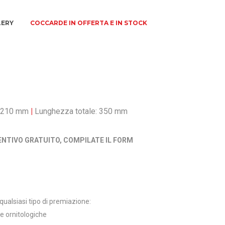
LERY
COCCARDE IN OFFERTA E IN STOCK
: 210 mm
|
Lunghezza totale: 350 mm
ENTIVO GRATUITO, COMPILATE IL FORM
ualsiasi tipo di premiazione:
tre ornitologiche