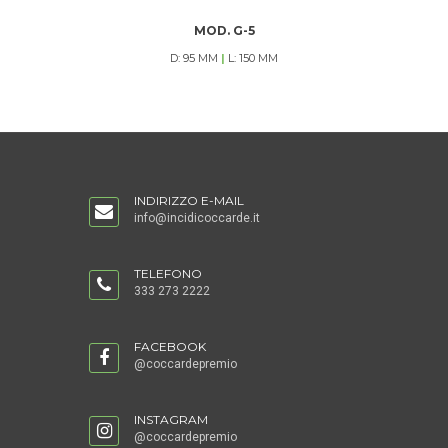
MOD. G-5
D: 95 MM
|
L: 150 MM
INDIRIZZO E-MAIL
info@incidicoccarde.it
TELEFONO
333 273 2222
FACEBOOK
@coccardepremio
INSTAGRAM
@coccardepremio