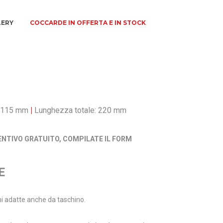
LERY
COCCARDE IN OFFERTA E IN STOCK
: 115 mm
|
Lunghezza totale: 220 mm
ENTIVO GRATUITO, COMPILATE IL FORM
E
i adatte anche da taschino.