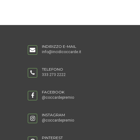
INDIRIZZO E-MAIL
info@incidicoccarde.it
TELEFONO
333 273 2222
FACEBOOK
@coccardepremio
INSTAGRAM
@coccardepremio
PINTEREST